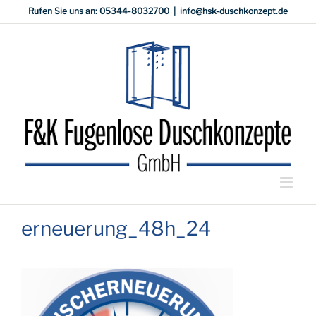
Zum
Rufen Sie uns an: 05344-8032700
|
info@hsk-duschkonzept.de
Inhalt
springen
erneuerung_48h_24