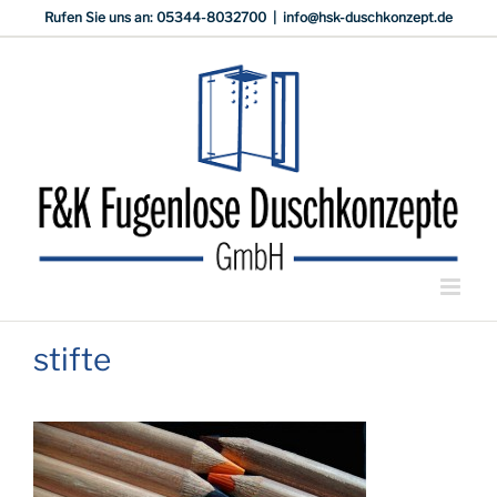
Zum
Rufen Sie uns an: 05344-8032700
|
info@hsk-duschkonzept.de
Inhalt
springen
stifte